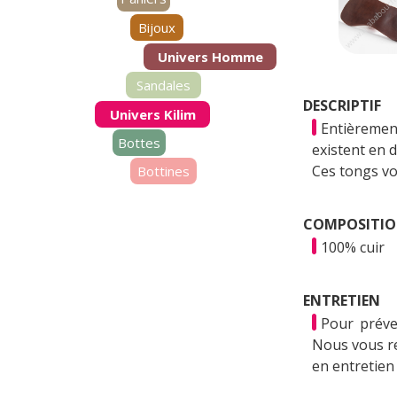
Bijoux
Univers Homme
Sandales
DESCRIPTIF
Univers Kilim
Entièremen
Bottes
existent en d
Ces tongs vo
Bottines
COMPOSITI
100% cuir
ENTRETIEN
Pour préven
Nous vous re
en entretien