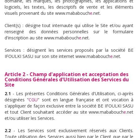
domaine, les marques, les photographies, les applications et
logiciels, les textes, les descriptifs de vente et les éléments
visuels provenant du site www.mababouch
e
.net.
Client(s) : désigne tout internaute qui utilise le Site et/ou ayant
renseigné des données personnelles sur le formulaire
d'inscription au site www.mababouch
e
.net.
Services : désignent les services proposés par la société BE
IFOULKI SASU sur son site internet www.mababouch
e
.net.
Article 2 - Champ d'application et acceptation des
Conditions Générales d'Utilisation des Services du
Site
2.1
- Les présentes Conditions Générales d'Utilisation, ci-après
désignées "
CGU
" sont en langue française et ont vocation à
s'appliquer de façon exclusive entre la société BE IFOULKI SASU
et tout Client souhaitant accéder au site www.mababouch
e
.net
et/ou utiliser les Services.
2.2
- Les Services sont exclusivement réservés aux Clients.
Toute utilisation des Services aussi bien par le Client que par le