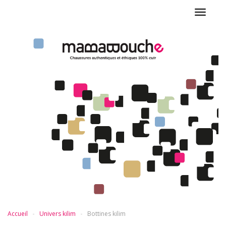
Toggle
navigat
Accueil
Univers kilim
Bottines kilim