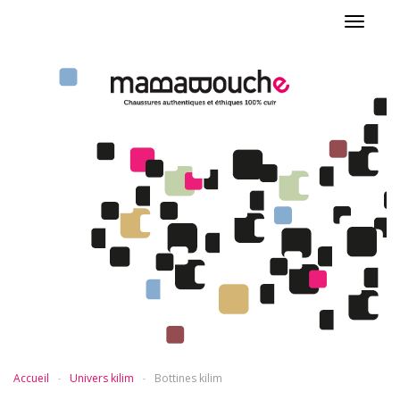
Toggle
navigat
Accueil
Univers kilim
Bottines kilim