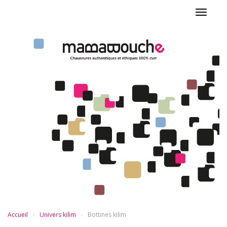
Toggle
navigat
Accueil
Univers kilim
Bottines kilim